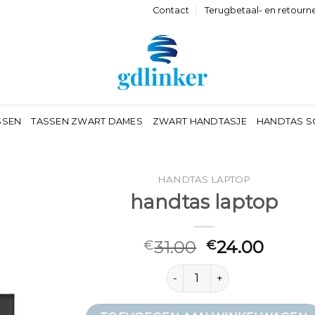
Contact
Terugbetaal- en retourn
SSEN
TASSEN ZWART DAMES
ZWART HANDTASJE
HANDTAS S
HANDTAS LAPTOP
handtas laptop
31.00
24.00
€
€
handtas laptop aantal