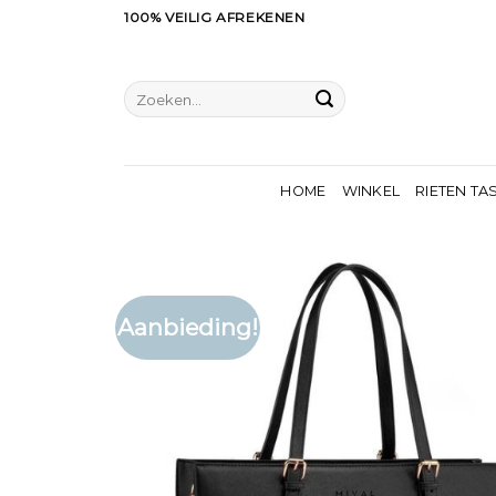
Ga
100% VEILIG AFREKENEN
naar
inhoud
Zoeken
naar:
HOME
WINKEL
RIETEN TA
Aanbieding!