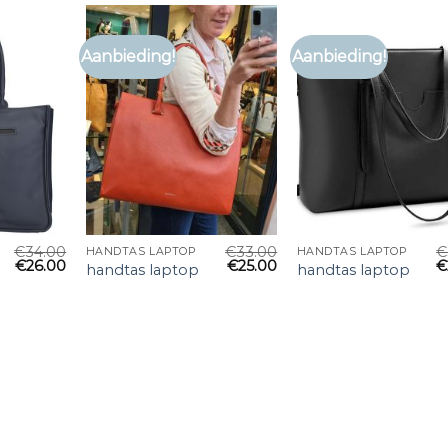
Aanbieding!
Aanbieding!
€
34.00
€
33.00
€
HANDTAS LAPTOP
HANDTAS LAPTOP
€
26.00
€
25.00
€
handtas laptop
handtas laptop