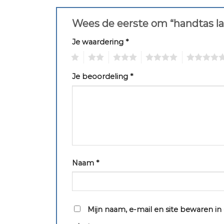
Wees de eerste om “handtas l
Je waardering
*
1
2
3
4
5
Je beoordeling
*
Naam
*
Mijn naam, e-mail en site bewaren i