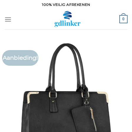
Ga
100% VEILIG AFREKENEN
naar
inhoud
0
Aanbieding!