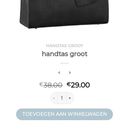
HANDTAS GROOT
handtas groot
38.00
29.00
€
€
handtas groot aantal
TOEVOEGEN AAN WINKELWAGEN