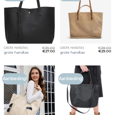
€
35.00
€
38.00
GROTE HANDTAS
GROTE HANDTAS
€
27.00
€
29.00
grote handtas
grote handtas
Aanbieding!
Aanbieding!