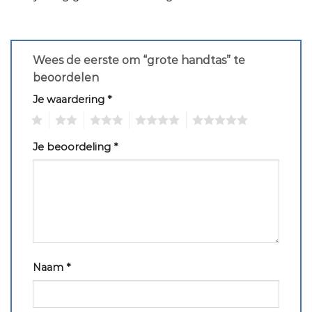
Wees de eerste om “grote handtas” te
beoordelen
Je waardering
*
1
2
3
4
5
Je beoordeling
*
Naam
*