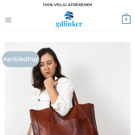
Ga
100% VEILIG AFREKENEN
naar
inhoud
0
Aanbieding!