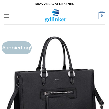
Ga
100% VEILIG AFREKENEN
naar
inhoud
0
Aanbieding!