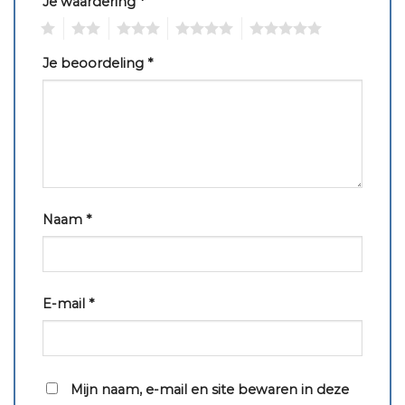
Je waardering
*
1
2
3
4
5
Je beoordeling
*
Naam
*
E-mail
*
Mijn naam, e-mail en site bewaren in deze