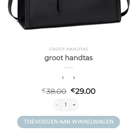
GROOT HANDTAS
groot handtas
38.00
29.00
€
€
groot handtas aantal
TOEVOEGEN AAN WINKELWAGEN