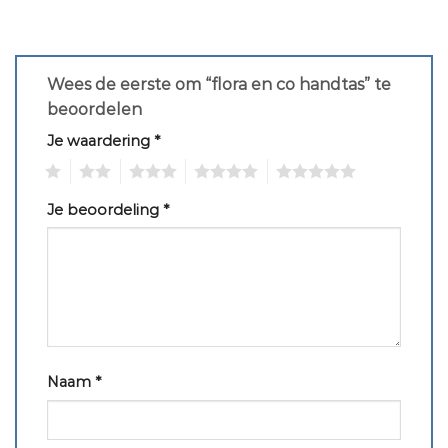
Wees de eerste om “flora en co handtas” te
beoordelen
Je waardering
*
1
2
3
4
5
Je beoordeling
*
Naam
*