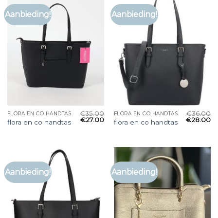
Aanbieding!
Aanbieding!
€
35.00
€
36.00
FLORA EN CO HANDTAS
FLORA EN CO HANDTAS
€
27.00
€
28.00
flora en co handtas
flora en co handtas
Aanbieding!
Aanbieding!