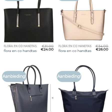
€
31.00
€
34.00
FLORA EN CO HANDTAS
FLORA EN CO HANDTAS
€
24.00
€
26.00
flora en co handtas
flora en co handtas
Aanbieding!
Aanbieding!