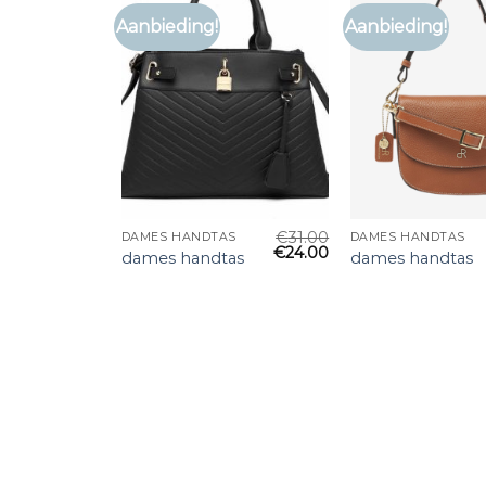
Aanbieding!
Aanbieding!
€
31.00
DAMES HANDTAS
DAMES HANDTAS
€
24.00
dames handtas
dames handtas