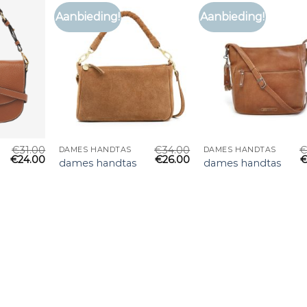
Aanbieding!
Aanbieding!
€
31.00
€
34.00
DAMES HANDTAS
DAMES HANDTAS
€
24.00
€
26.00
dames handtas
dames handtas