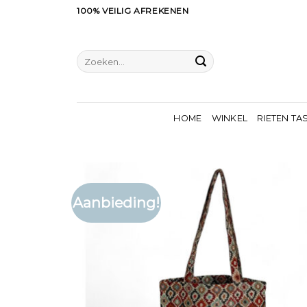
Ga
100% VEILIG AFREKENEN
naar
inhoud
Zoeken
naar:
HOME
WINKEL
RIETEN TA
Aanbieding!