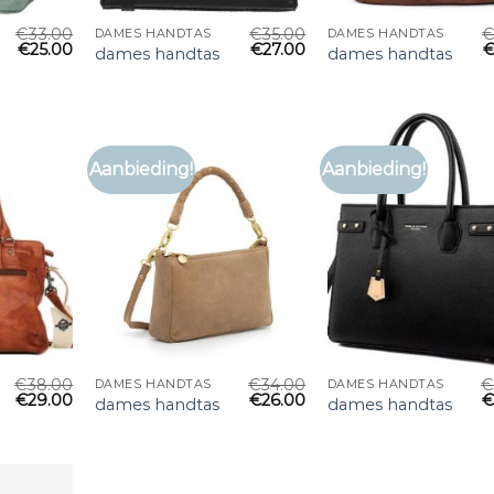
€
33.00
€
35.00
DAMES HANDTAS
DAMES HANDTAS
€
25.00
€
27.00
dames handtas
dames handtas
Aanbieding!
Aanbieding!
€
38.00
€
34.00
€
DAMES HANDTAS
DAMES HANDTAS
€
29.00
€
26.00
dames handtas
dames handtas