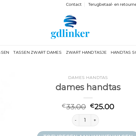
Contact
Terugbetaal- en retourn
SSEN
TASSEN ZWART DAMES
ZWART HANDTASJE
HANDTAS S
DAMES HANDTAS
dames handtas
33.00
25.00
€
€
dames handtas aantal