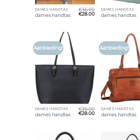
€
36.00
DAMES HANDTAS
DAMES HANDTAS
€
28.00
dames handtas
dames handtas
Aanbieding!
Aanbieding!
€
36.00
DAMES HANDTAS
DAMES HANDTAS
€
28.00
dames handtas
dames handtas