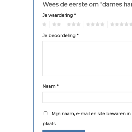
Wees de eerste om “dames ha
Je waardering
*
1
2
3
4
5
Je beoordeling
*
Naam
*
Mijn naam, e-mail en site bewaren i
plaats.