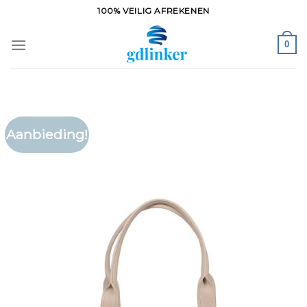
Ga
100% VEILIG AFREKENEN
naar
inhoud
0
Aanbieding!