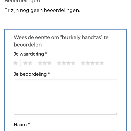
Beoordelingen
Er zijn nog geen beoordelingen.
Wees de eerste om “burkely handtas” te
beoordelen
Je waardering
*
1
2
3
4
5
Je beoordeling
*
Naam
*