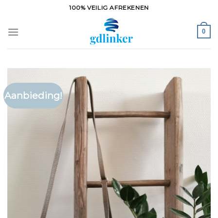
Ga
100% VEILIG AFREKENEN
naar
inhoud
0
Aanbieding!