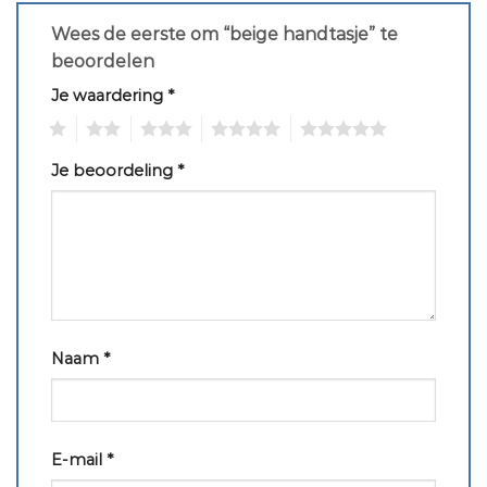
Wees de eerste om “beige handtasje” te
beoordelen
Je waardering
*
1
2
3
4
5
Je beoordeling
*
Naam
*
E-mail
*