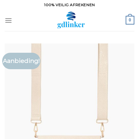
Ga
100% VEILIG AFREKENEN
naar
inhoud
0
Aanbieding!