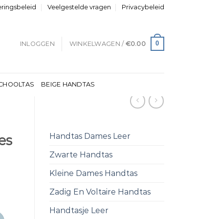
eringsbeleid
Veelgestelde vragen
Privacybeleid
0
INLOGGEN
WINKELWAGEN /
€
0.00
CHOOLTAS
BEIGE HANDTAS
Handtas Dames Leer
es
Zwarte Handtas
Kleine Dames Handtas
antal
Zadig En Voltaire Handtas
Handtasje Leer