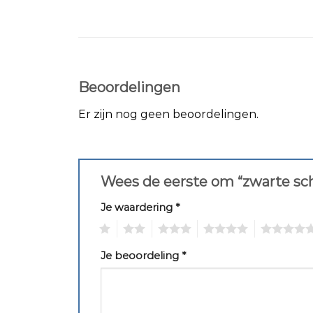
Beoordelingen
Er zijn nog geen beoordelingen.
Wees de eerste om “zwarte sc
Je waardering
*
1
2
3
4
5
Je beoordeling
*