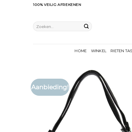
Ga
100% VEILIG AFREKENEN
naar
inhoud
Zoeken
naar:
HOME
WINKEL
RIETEN TA
Aanbieding!