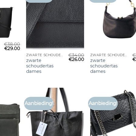
€
38.00
€
29.00
€
34.00
€
ZWARTE SCHOUDERTAS DAMES
ZWARTE SCHOUDERTAS DAMES
€
26.00
€
zwarte
zwarte
schoudertas
schoudertas
dames
dames
Aanbieding!
Aanbieding!