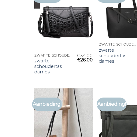
ZWARTE SCHOUDERTAS DAMES
zwarte
€
34.00
schoudertas
ZWARTE SCHOUDERTAS DAMES
€
26.00
zwarte
dames
schoudertas
dames
Aanbieding!
Aanbieding!