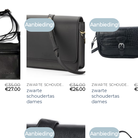
Aanbieding!
Aanbieding!
€
35.00
€
34.00
€
ZWARTE SCHOUDERTAS DAMES
ZWARTE SCHOUDERTAS DAMES
€
27.00
€
26.00
€
zwarte
zwarte
schoudertas
schoudertas
dames
dames
Aanbieding!
Aanbieding!