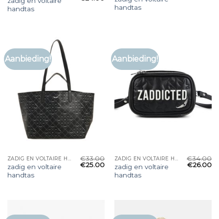
zadig en voltaire
handtas
handtas
Aanbieding!
Aanbieding!
€
33.00
€
34.00
ZADIG EN VOLTAIRE HANDTAS
ZADIG EN VOLTAIRE HANDTAS
€
25.00
€
26.00
zadig en voltaire
zadig en voltaire
handtas
handtas