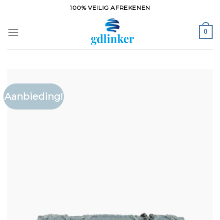
Ga
100% VEILIG AFREKENEN
naar
inhoud
0
Aanbieding!