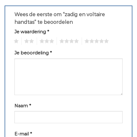
Wees de eerste om “zadig en voltaire
handtas” te beoordelen
Je waardering
*
1
2
3
4
5
Je beoordeling
*
Naam
*
E-mail
*