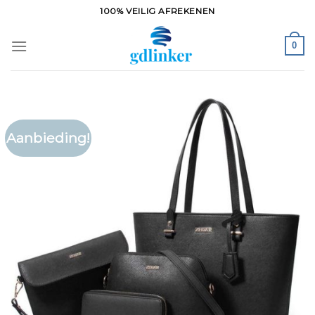
Ga
100% VEILIG AFREKENEN
naar
inhoud
0
Aanbieding!