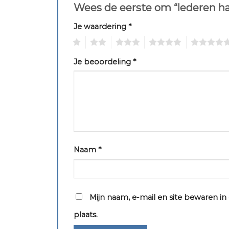
Wees de eerste om “lederen h
Je waardering
*
1
2
3
4
5
Je beoordeling
*
Naam
*
Mijn naam, e-mail en site bewaren i
plaats.