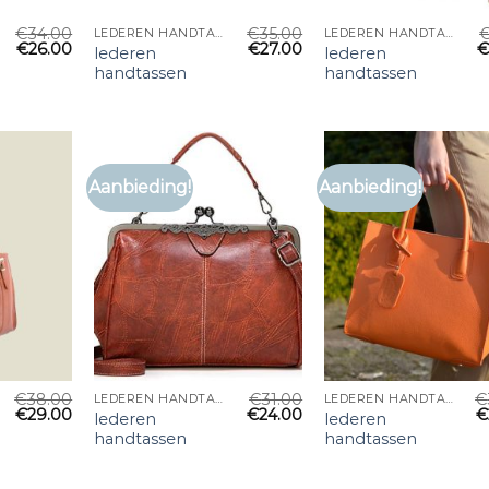
€
34.00
€
35.00
LEDEREN HANDTASSEN
LEDEREN HANDTASSEN
€
26.00
€
27.00
lederen
lederen
handtassen
handtassen
Aanbieding!
Aanbieding!
€
38.00
€
31.00
€
LEDEREN HANDTASSEN
LEDEREN HANDTASSEN
€
29.00
€
24.00
€
lederen
lederen
handtassen
handtassen