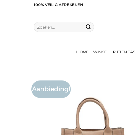
Ga
100% VEILIG AFREKENEN
naar
inhoud
Zoeken
naar:
HOME
WINKEL
RIETEN TA
Aanbieding!