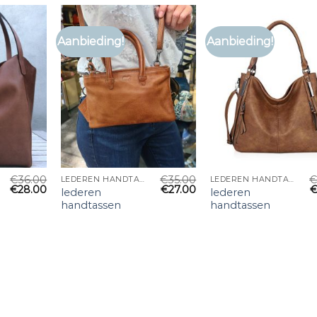
Aanbieding!
Aanbieding!
€
36.00
€
35.00
LEDEREN HANDTASSEN
LEDEREN HANDTASSEN
€
28.00
€
27.00
lederen
lederen
handtassen
handtassen