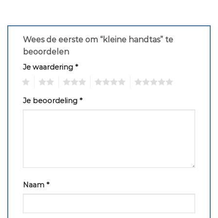
Wees de eerste om “kleine handtas” te
beoordelen
Je waardering
*
1
2
3
4
5
Je beoordeling
*
Naam
*