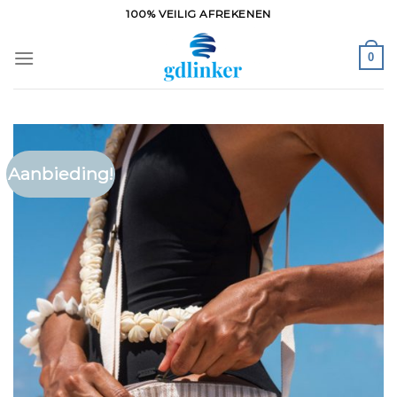
Ga
100% VEILIG AFREKENEN
naar
inhoud
0
Aanbieding!