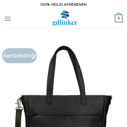
Ga
100% VEILIG AFREKENEN
naar
inhoud
0
Aanbieding!