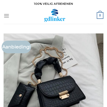
Ga
100% VEILIG AFREKENEN
naar
inhoud
0
Aanbieding!