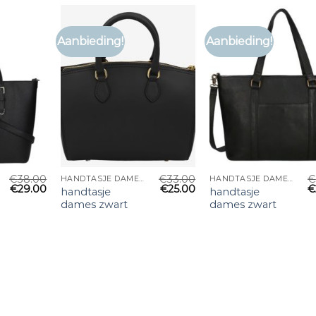
Aanbieding!
Aanbieding!
€
38.00
€
33.00
€
HANDTASJE DAMES ZWART
HANDTASJE DAMES ZWART
€
29.00
€
25.00
€
handtasje
handtasje
dames zwart
dames zwart