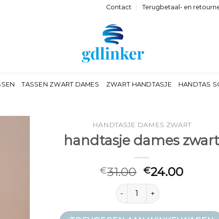
Contact
Terugbetaal- en retourn
SSEN
TASSEN ZWART DAMES
ZWART HANDTASJE
HANDTAS S
HANDTASJE DAMES ZWART
handtasje dames zwar
31.00
24.00
€
€
handtasje dames zwart aanta