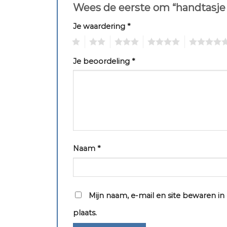
Wees de eerste om “handtasje
Je waardering
*
1
2
3
4
5
Je beoordeling
*
Naam
*
Mijn naam, e-mail en site bewaren i
plaats.