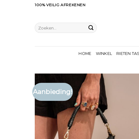
Ga
100% VEILIG AFREKENEN
naar
inhoud
Zoeken
naar:
HOME
WINKEL
RIETEN TA
Aanbieding!