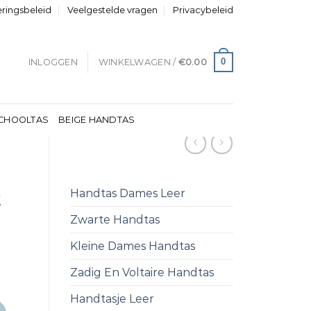
eringsbeleid
Veelgestelde vragen
Privacybeleid
0
INLOGGEN
WINKELWAGEN /
€
0.00
CHOOLTAS
BEIGE HANDTAS
Handtas Dames Leer
t
Zwarte Handtas
Kleine Dames Handtas
l
Zadig En Voltaire Handtas
Handtasje Leer