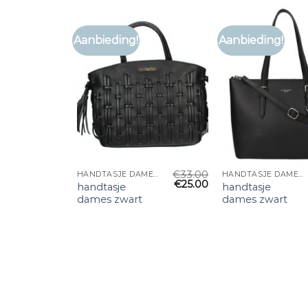
Aanbieding!
Aanbieding!
€
33.00
HANDTASJE DAMES ZWART
HANDTASJE DAMES ZWART
€
25.00
handtasje
handtasje
dames zwart
dames zwart