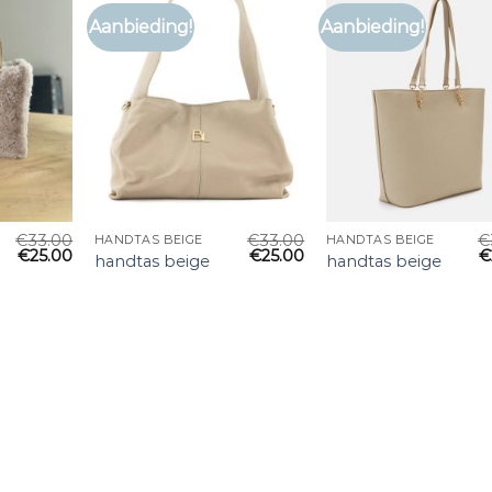
Aanbieding!
Aanbieding!
€
33.00
€
33.00
€
HANDTAS BEIGE
HANDTAS BEIGE
€
25.00
€
25.00
€
handtas beige
handtas beige