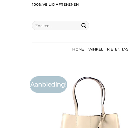
Ga
100% VEILIG AFREKENEN
naar
inhoud
Zoeken
naar:
HOME
WINKEL
RIETEN TA
Aanbieding!