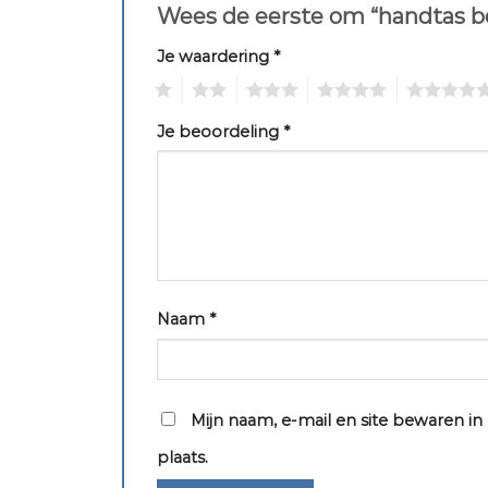
Wees de eerste om “handtas b
Je waardering
*
1
2
3
4
5
Je beoordeling
*
Naam
*
Mijn naam, e-mail en site bewaren i
plaats.