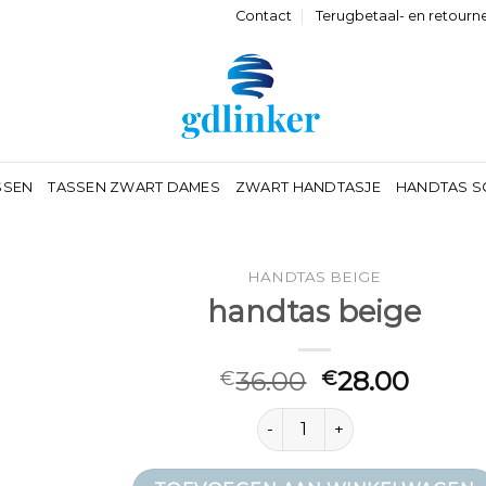
Contact
Terugbetaal- en retourn
SSEN
TASSEN ZWART DAMES
ZWART HANDTASJE
HANDTAS S
HANDTAS BEIGE
handtas beige
36.00
28.00
€
€
handtas beige aantal