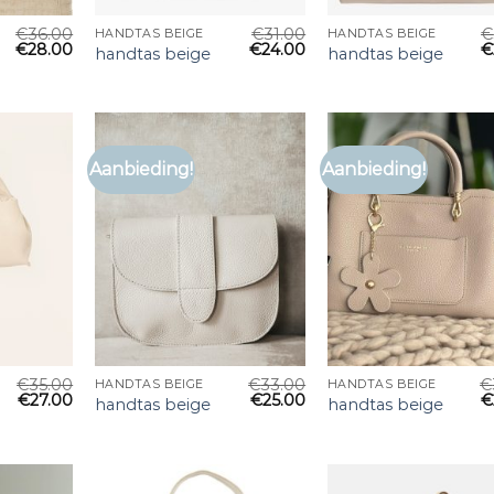
€
36.00
€
31.00
€
HANDTAS BEIGE
HANDTAS BEIGE
€
28.00
€
24.00
€
handtas beige
handtas beige
Aanbieding!
Aanbieding!
€
35.00
€
33.00
€
HANDTAS BEIGE
HANDTAS BEIGE
€
27.00
€
25.00
€
handtas beige
handtas beige