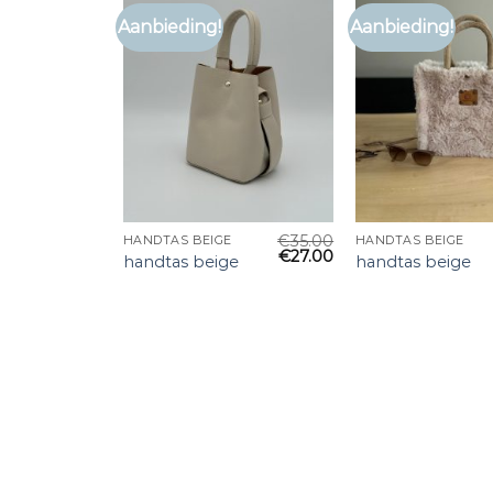
Aanbieding!
Aanbieding!
€
35.00
HANDTAS BEIGE
HANDTAS BEIGE
€
27.00
handtas beige
handtas beige