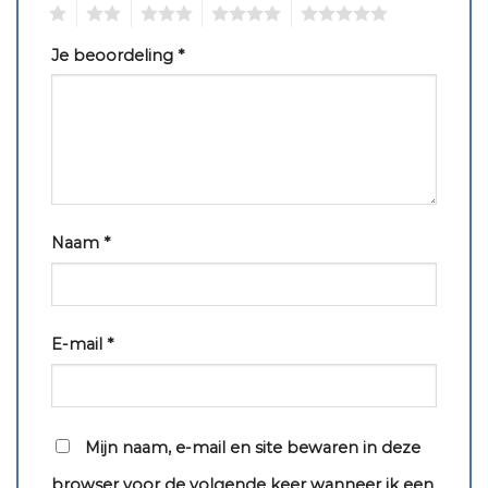
1
2
3
4
5
Je beoordeling
*
Naam
*
E-mail
*
Mijn naam, e-mail en site bewaren in deze
browser voor de volgende keer wanneer ik een