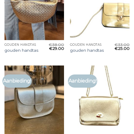
€
38.00
€
33.00
GOUDEN HANDTAS
GOUDEN HANDTAS
€
29.00
€
25.00
gouden handtas
gouden handtas
Aanbieding!
Aanbieding!