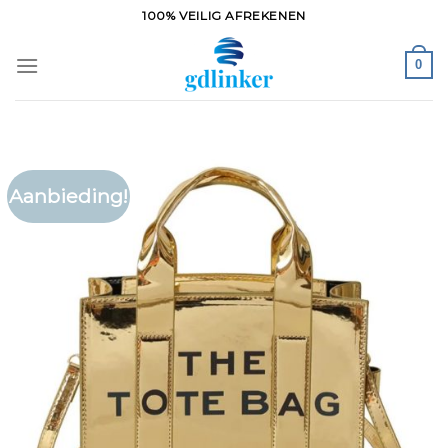
Ga
100% VEILIG AFREKENEN
naar
inhoud
0
Aanbieding!